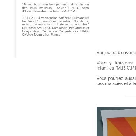
"Je me bats pour leur permettre de croire en
des jours meilleurs", Xavier GINER, papa
d'Astrid, Président de Astrid - M.R.C.P.I.
"L'H.T.A.P. (Hypertension Artérielle Pulmonaire)
toucherait 15 personnes par million d'habitants,
mais on sous-estime probablement ce chiffre."
Dr Pascal AMEDRO, Cardiologie Pédiatrique et
Congénitale, Centre de Compétences HTAP,
CHU de Montpellier, France
Bonjour et bienvenue
Vous y trouverez 
Infantiles (M.R.C.P.
Vous pourrez aussi
ces maladies et à le
____