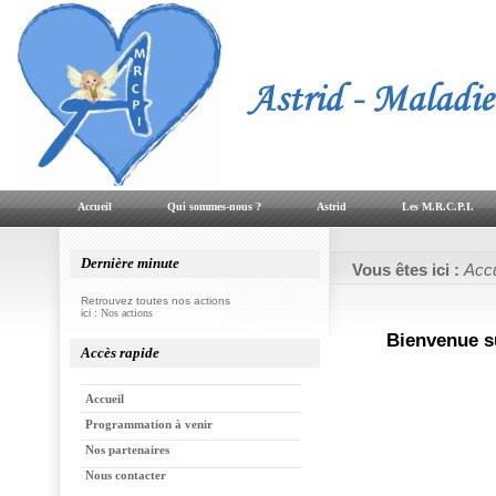
Accueil
Qui sommes-nous ?
Astrid
Les M.R.C.P.I.
Dernière minute
Vous êtes ici :
Accu
Retrouvez toutes nos actions
ici :
Nos actions
Bienvenue su
Accès rapide
Accueil
Programmation à venir
Nos partenaires
Nous contacter